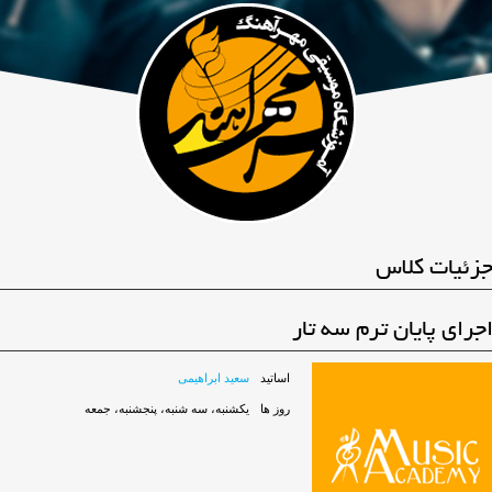
زئیات کلاس
جرای پایان ترم سه تار
اساتید
سعید ابراهیمی
روز ها
یکشنبه، سه شنبه، پنجشنبه، جمعه